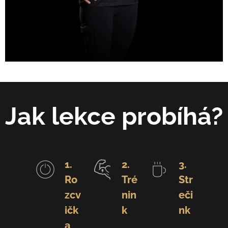
Jak lekce probíhá?
1.
2.
3.
Ro
Tré
Str
zcv
nin
eči
ičk
k
nk
a