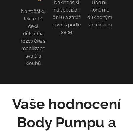
Nakládáš si
Hodinu
na speciální
končíme
Na začátku
činku a zátěž
důkladným
lekce Tě
si volíš podle
strečinkem
čeká
sebe
důkladná
rozcvička a
mobilizace
svalů a
kloubů
Vaše hodnocení
Body Pumpu a