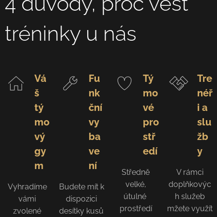
4 důvody, proč vést
tréninky u nás
Vá
Fu
Tý
Tre
š
nk
mo
néř
tý
ční
vé
i a
mo
vy
pro
slu
vý
ba
stř
žb
gy
ve
edí
y
m
ní
Středně
V rámci
velké,
doplňkovýc
Vyhradíme
Budete mít k
útulné
h služeb
vámi
dispozici
prostředí
mžete využít
zvolené
desítky kusů