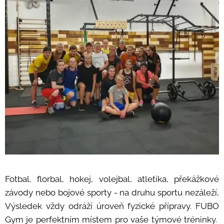
Fotbal, florbal, hokej, volejbal, atletika, překážkové
závody nebo bojové sporty - na druhu sportu nezáleží,
Výsledek vždy odráží úroveň fyzické přípravy. FUBO
Gym je perfektním místem pro vaše týmové tréninky.