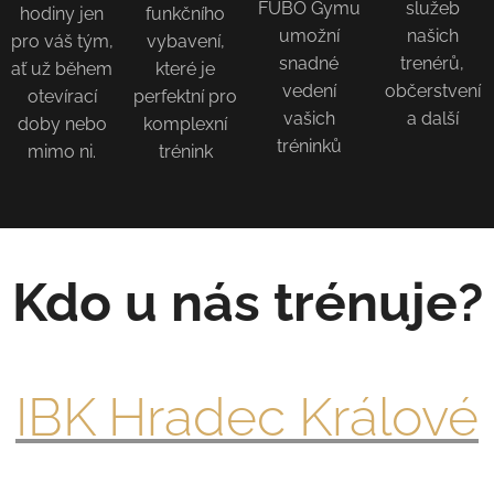
FUBO Gymu
služeb
hodiny jen
funkčního
umožní
našich
pro váš tým,
vybavení,
snadné
trenérů,
ať už během
které je
vedení
občerstvení
otevírací
perfektní pro
vašich
a další
doby nebo
komplexní
tréninků
mimo ni.
trénink
Kdo u nás trénuje?
IBK Hradec Králové