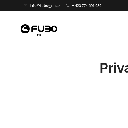
info@fubogym.cz
+ 420 774 601 989
Priv