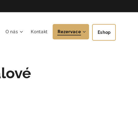
O nás
Kontakt
Rezervace
Eshop
álové