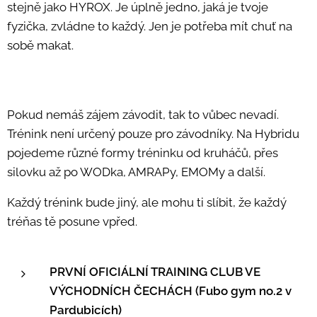
stejně jako HYROX. Je úplně jedno, jaká je tvoje
fyzička, zvládne to každý. Jen je potřeba mít chuť na
sobě makat.
Pokud nemáš zájem závodit, tak to vůbec nevadí.
Trénink není určený pouze pro závodníky. Na Hybridu
pojedeme různé formy tréninku od kruháčů, přes
silovku až po WODka, AMRAPy, EMOMy a další.
Každý trénink bude jiný, ale mohu ti slíbit, že každý
tréňas tě posune vpřed.
PRVNÍ OFICIÁLNÍ TRAINING CLUB VE
VÝCHODNÍCH ČECHÁCH (Fubo gym no.2 v
Pardubicích)