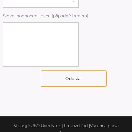
Slovní hodnocení lekce (případně trenéra)
Odeslat
© 2019 FUBO Gym No. 1 | Provozní řád |Všechna práva