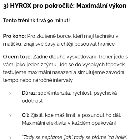
3) HYROX pro pokročilé: Maximální výkon
Tento trénink trvá 90 minut!
Pro koho:
Pro zkušené borce, kteří mají techniku v
malíčku, znají své časy a chtějí posouvat hranice.
O čem to je:
Žádné dlouhé vysvětlování. Trenér jede s
vámi jako jeden z týmu. Jde se do vysokých tepovek,
testujeme maximální nasazení a simulujeme závodní
tempo nebo náročné intervaly.
Důraz:
100% intenzita, rychlost, psychická
odolnost.
Cíl:
Zjistit, kde máš limit, a posunout ho dál.
Maximální efektivita v každém opakování.
"Tady se neptáme 'jak', tady se ptáme 'za kolik'.