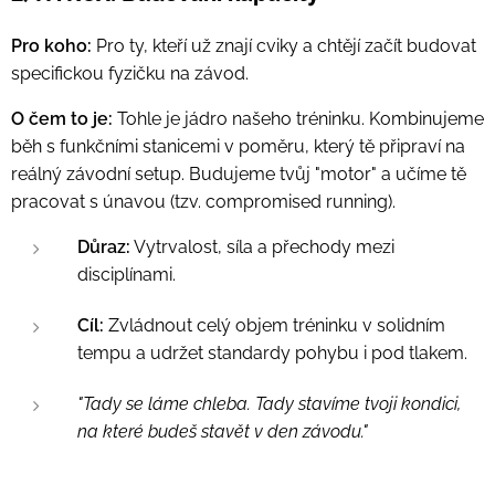
Pro koho:
Pro ty, kteří už znají cviky a chtějí začít budovat
specifickou fyzičku na závod.
O čem to je:
Tohle je jádro našeho tréninku. Kombinujeme
běh s funkčními stanicemi v poměru, který tě připraví na
reálný závodní setup. Budujeme tvůj "motor" a učíme tě
pracovat s únavou (tzv. compromised running).
Důraz:
Vytrvalost, síla a přechody mezi
disciplínami.
Cíl:
Zvládnout celý objem tréninku v solidním
tempu a udržet standardy pohybu i pod tlakem.
"Tady se láme chleba. Tady stavíme tvoji kondici,
na které budeš stavět v den závodu."