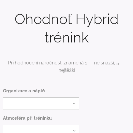
Ohodnoť Hybrid
trénink
Při hodnocení náročnosti znamená 1⭐ nejsnazší, 5⭐
nejtěžší
Organizace a náplň
Atmosféra při tréninku