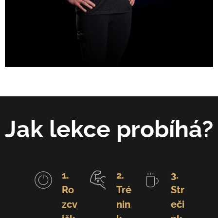
Jak lekce probíhá?
1.
2.
3.
Ro
Tré
Str
zcv
nin
eči