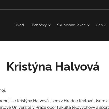
Úvod
Pobočky
Skupinové lekce
Ceník
Kristýna Halvová
hoj,
menuji se Kristýna Halvová, jsem z Hradce Králové. Jsem 
arlově Univerzitě v Praze obor Fakulta tělovýchovy a sport