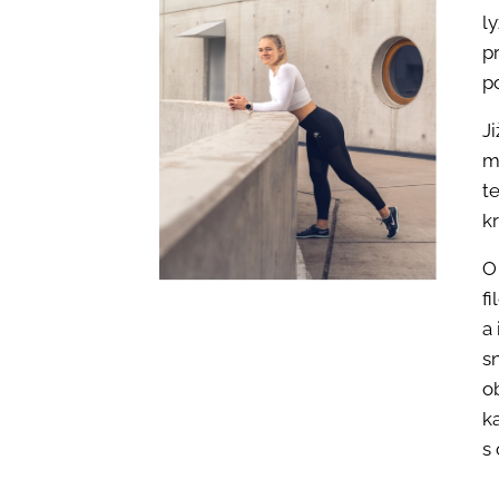
l
p
p
J
m
t
k
O
fi
a 
s
o
k
s 