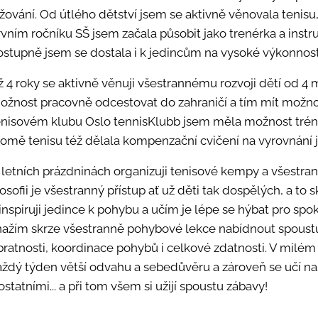
yžování. Od útlého dětství jsem se aktivně věnovala tenisu,
rvním ročníku SŠ jsem začala působit jako trenérka a inst
ostupně jsem se dostala i k jedincům na vysoké výkonnost
iž 4 roky se aktivně věnuji všestrannému rozvoji dětí od 4 
ožnost pracovně odcestovat do zahraničí a tím mít možnos
enisovém klubu Oslo tennisKlubb jsem měla možnost trénov
romě tenisu též dělala kompenzační cvičení na vyrovnání 
 letních prázdninách organizuji tenisové kempy a všestr
losofii je všestranný přístup ať už děti tak dospělých, a t
inspiruji jedince k pohybu a učím je lépe se hýbat pro spo
nažím skrze všestranně pohybové lekce nabídnout spoustu
bratnosti, koordinace pohybů i celkové zdatnosti. V milém a
aždý týden větší odvahu a sebedůvěru a zároveň se učí nas
ostatními... a při tom všem si užijí spoustu zábavy!