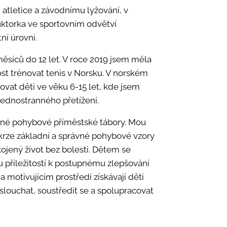
 atletice a závodnímu lyžování, v
ruktorka ve sportovním odvětví
ní úrovni.
měsíců do 12 let. V roce 2019 jsem měla
t trénovat tenis v Norsku. V norském
at děti ve věku 6-15 let, kde jsem
jednostranného přetížení.
anné pohybové příměstské tábory. Mou
o skrze základní a správné pohybové vzory
kojený život bez bolesti. Dětem se
 příležitostí k postupnému zlepšování
 motivujícím prostředí získávají děti
louchat, soustředit se a spolupracovat