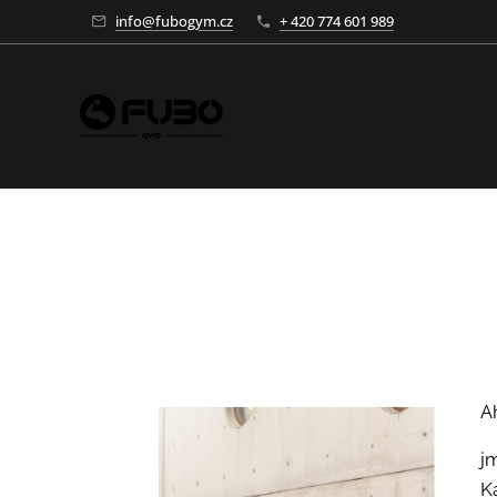
info@fubogym.cz
+ 420 774 601 989
A
j
K