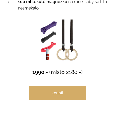
100 ml tekuté magnézko
na ruce - aby se ti to
nesmekalo
1990,-
(místo 2180,-)
koupit