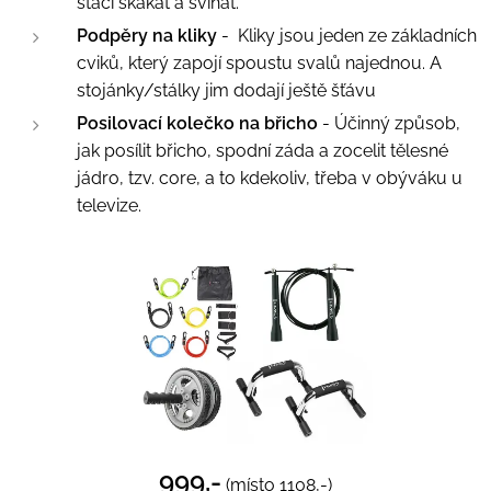
stačí skákat a švihat.
Podpěry
na
kliky
- Kliky jsou jeden ze základních
cviků, který zapojí spoustu svalů najednou. A
stojánky/stálky jim dodají ještě šťávu
Posilovací
kolečko
na
břicho
- Účinný způsob,
jak posílit břicho, spodní záda a zocelit tělesné
jádro, tzv. core, a to kdekoliv, třeba v obýváku u
televize.
999,-
(místo 1108,-)