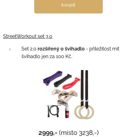
koupit
StreetWorkout set 3.0
Set 2.0
rozšířený o švihadlo
- příležitost mít
švihadlo jen za 100 Kč.
2999,-
(místo 3238,-)