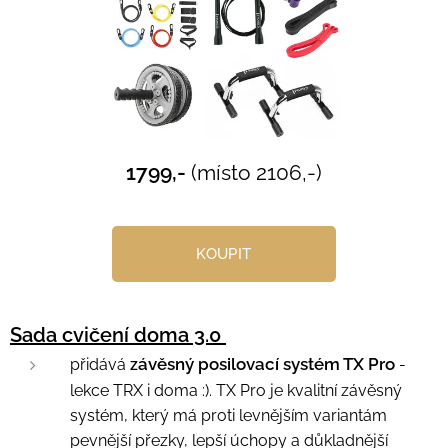
1799,-
(místo 2106,-)
KOUPIT
Sada cvičení doma 3.0
ávěsný posilovací systém TX Pro
přidává
z
-
lekce TRX i doma :). TX Pro je kvalitní závěsný
systém, který má proti levnějším variantám
pevnější přezky, lepší úchopy a důkladnější