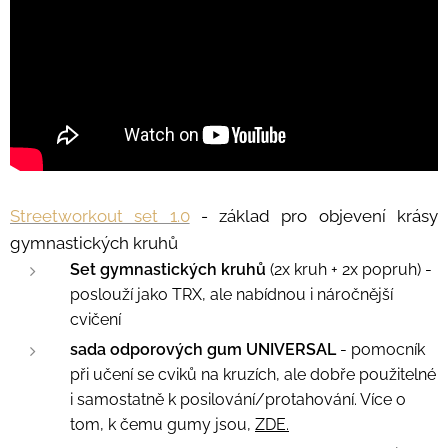
Streetworkout set 1.0
- základ pro objevení krásy
gymnastických kruhů
Set gymnastických kruhů
(2x kruh + 2x popruh) -
poslouží jako TRX, ale nabídnou i náročnější
cvičení
s
ada odporových gum UNIVERSAL
- pomocník
při učení se cviků na kruzích, ale dobře použitelné
i samostatně k posilování/protahování. Více o
tom, k čemu gumy jsou,
ZDE.