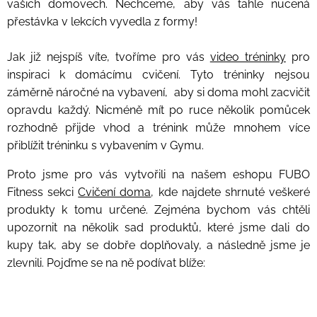
vašich domovech. Nechceme, aby vás tahle nucená
přestávka v lekcích vyvedla z formy!
Jak již nejspíš víte, tvoříme pro vás
video tréninky
pro
inspiraci k domácímu cvičení. Tyto tréninky nejsou
záměrně náročné na vybavení, aby si doma mohl zacvičit
opravdu každý. Nicméně mít po ruce několik pomůcek
rozhodně přijde vhod a trénink může mnohem více
přiblížit tréninku s vybavením v Gymu.
Proto jsme pro vás vytvořili na našem eshopu FUBO
Fitness sekci
Cvičení doma
, kde najdete shrnuté veškeré
produkty k tomu určené. Zejména bychom vás chtěli
upozornit na několik sad produktů, které jsme dali do
kupy tak, aby se dobře doplňovaly, a následně jsme je
zlevnili. Pojďme se na ně podívat blíže: