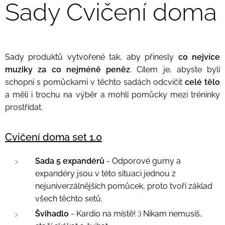
Sady Cvičení doma
Sady produktů vytvořené tak, aby přinesly
co nejvíce
muziky za co nejméně peněz
. Cílem je, abyste byli
schopni s pomůckami v těchto sadách odcvičit
celé
tělo
a měli i trochu na výběr a mohli pomůcky mezi tréninky
prostřídat.
Cvičení doma set 1.0
Sada 5 expandérů
- Odporové gumy a
expandéry jsou v této situaci jednou z
nejuniverzálnějších pomůcek, proto tvoří základ
všech těchto setů.
Švihadlo
- Kardio na místě! :) Nikam nemusíš,