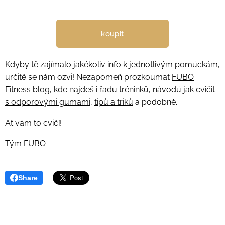
koupit
Kdyby tě zajímalo jakékoliv info k jednotlivým pomůckám,
určitě se nám ozvi! Nezapomeň prozkoumat
FUBO
Fitness blog
, kde najdeš i řadu tréninků, návodů
jak cvičit
s odporovými gumami,
tipů a triků
a podobně.
Ať vám to cvičí!
Tým FUBO
Share