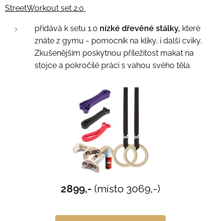
StreetWorkout set 2
.0
přidává k setu 1.0
nízké dřevěné stálky,
které
znáte z gymu - pomocník na kliky, i další cviky.
Zkušenějším poskytnou příležitost makat na
stojce a pokročilé práci s vahou svého těla.
2899,-
(místo 3069,-)