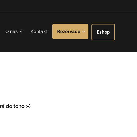
O nás
Kontakt
Rezervace
Eshop
á do toho :-)