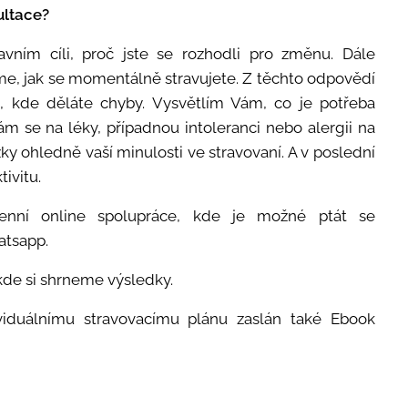
ultace?
vním cíli, proč jste se rozhodli pro změnu. Dále
e, jak se momentálně stravujete. Z těchto odpovědí
m, kde děláte chyby. Vysvětlím Vám, co je potřeba
ám se na léky, případnou intoleranci nebo alergii na
zky ohledně vaší minulosti ve stravovaní. A v poslední
ivitu.
enní online spolupráce, kde je možné ptát se
atsapp.
 kde si shrneme výsledky.
iduálnímu stravovacímu plánu zaslán také Ebook