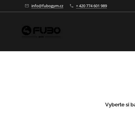
info@fubogym.cz
+ 420 774 601 989
Vyberte si b