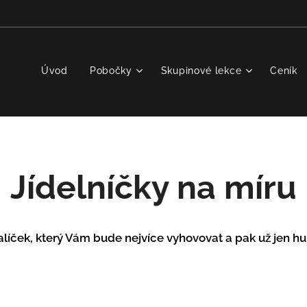
Úvod
Pobočky
Skupinové lekce
Ceník
Jídelníčky na míru
alíček, který Vám bude nejvíce vyhovovat a pak už jen hur