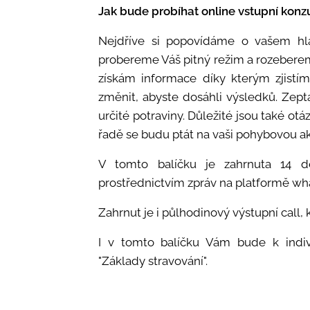
Jak bude probíhat online vstupní konz
Nejdříve si popovídáme o vašem hla
probereme Váš pitný režim a rozeberem
získám informace díky kterým zjistí
změnit, abyste dosáhli výsledků. Zept
určité potraviny. Důležité jsou také otá
řadě se budu ptát na vaši pohybovou akt
V tomto balíčku je zahrnuta 14 d
prostřednictvím zpráv na platformě wh
Zahrnut je i půlhodinový výstupní call,
I v tomto balíčku Vám bude k indiv
"Základy stravování".