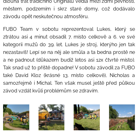
dlouhá trať tradičního Originalu vedla mezi zdmi pevnosti,
městem, podzemím i skrz staré domy, což dodávalo
závodu opět neskutečnou atmosféru.
FUBO Team v sobotu reprezentoval Lukes, který se
ztrátou asi 4 minut obsadil 7. místo celkově a 6. ve své
kategorii mužů do 39. let. Lukes je stroj, kterýho jen tak
nezastavíš! Lepí se na něj ale smůla a ta bedna prostě ne
a ne padnout (důkazem budiž letos asi 12x čtvrté místo).
Tak snad už to příště dopadne! V sobotu závodil za FUBO
také David Kloz (krásné 13. místo celkově), Nicholas a
samozřejmě i Michal. Ten však musel ještě před půlkou
závod vzdát kvůli problémům se zdravím.