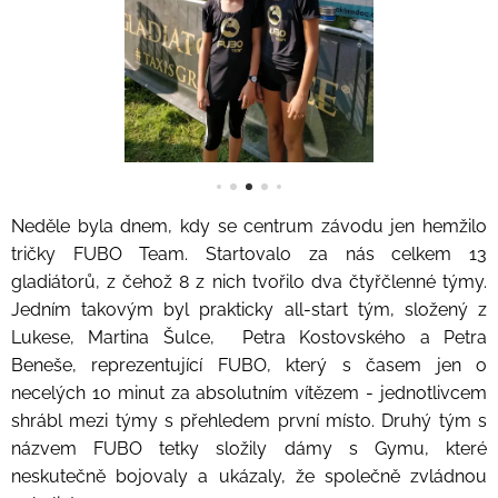
Neděle byla dnem, kdy se centrum závodu jen hemžilo
tričky FUBO Team. Startovalo za nás celkem 13
gladiátorů, z čehož 8 z nich tvořilo dva čtyřčlenné týmy.
Jedním takovým byl prakticky all-start tým, složený z
Lukese, Martina Šulce, Petra Kostovského a Petra
Beneše, reprezentující FUBO, který s časem jen o
necelých 10 minut za absolutním vítězem - jednotlivcem
shrábl mezi týmy s přehledem první místo. Druhý tým s
názvem FUBO tetky složily dámy s Gymu, které
neskutečně bojovaly a ukázaly, že společně zvládnou