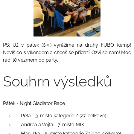
PS: Už v pátek (6.9.) vyrážíme na druhý FUBO Kemp!
Nevíš co s víkendem a chceš se přidat? Ozvi se nám! Moc
rádi tě vezmem do party.
Souhrn výsledků
Pátek - Night Gladiator Race
Péťa - 3. místo kategorie Z (27. celkově)
Andrea a Vojta - 7. místo MIX
Maruška - 6. místo kategorie Z2 (139. celkově)