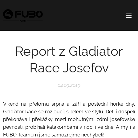
Report z Gladiator
Race Josefov
04.09.2019
Víkend na přelomu srpna a září a poslední horké dny.
Gladiator Race
se rozloučil s létem ve stylu. Děti i dospělí
překonávali překážky mezi mohutnými zdmi josefovské
pevnosti, probíhali katakombami v noci i ve dne. A my i s
FUBO Teamem
jsme samozřejmě nechyběli!