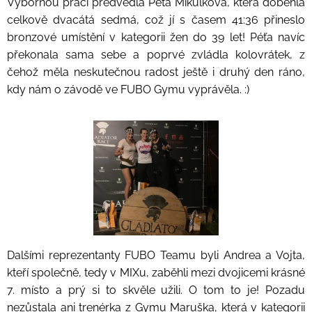
Výbornou práci předvedla Péťa Mikulková, která doběhla
celkově dvacátá sedmá, což jí s časem 41:36 přineslo
bronzové umístění v kategorii žen do 39 let! Péťa navíc
překonala sama sebe a poprvé zvládla kolovrátek, z
čehož měla neskutečnou radost ještě i druhý den ráno,
kdy nám o závodě ve FUBO Gymu vyprávěla. :)
Dalšími reprezentanty FUBO Teamu byli Andrea a Vojta,
kteří společně, tedy v MIXu, zaběhli mezi dvojicemi krásné
7. místo a prý si to skvěle užili. O tom to je! Pozadu
nezůstala ani trenérka z Gymu Maruška, která v kategorii