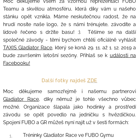
Moc děkujeme všem za vzornou reprezentaci FUBO
Teamu a skvělou atmosféru, která díky vám u našeho
stánku opět vznikla. Máme neskutečnou radost, že na
hrudí nosíte naše logo, že s námi trénujete, závodíte a
lidově řečeno s držíte basu! :). Těšíme se na další
společné závody - těmi bychom chtěli oficiálně vyhlásit
TAXIS Gladiator Race
, který se koná 29. 11. až 1. 12. 2019 a
bude završením letošní sezóny. Přihlaš se k
události na
Facebooku!
Další fotky najdeš
ZDE
Moc děkujeme samozřejmě i našemu partnerovi
Gladiator Race
, díky němuž je tohle všechno vůbec
možné. Organizace šlapala jako hodinky a prostředí
závodu se opět povedlo na jedničku s hvězdičkou.
Spojení FUBO a GR můžeš nyní najít už v šesti formách:
Tréninky Gladiator Race ve FUBO Gymu