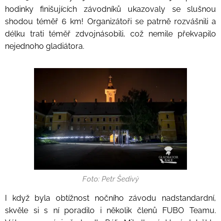
hodinky finišujících závodníků ukazovaly se slušnou
shodou téměř 6 km! Organizátoři se patrně rozvášnili a
délku trati téměř zdvojnásobili, což nemile překvapilo
nejednoho gladiátora.
Foto: Petr Šedivý
I když byla obtížnost nočního závodu nadstandardní,
skvěle si s ní poradilo i několik členů FUBO Teamu.