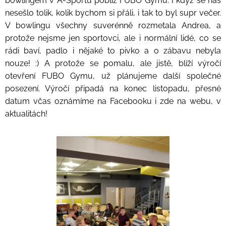
bowlingem v A-Sportu poblíž FUBO Gymu. I když se nás
nesešlo tolik, kolik bychom si přáli, i tak to byl supr večer.
V bowlingu všechny suverénně rozmetala Andrea, a
protože nejsme jen sportovci, ale i normální lidé, co se
rádi baví, padlo i nějaké to pivko a o zábavu nebyla
nouze! :) A protože se pomalu, ale jistě, blíží výročí
otevření FUBO Gymu, už plánujeme další společné
posezení. Výročí připadá na konec listopadu, přesné
datum včas oznámíme na Facebooku i zde na webu, v
aktualitách!