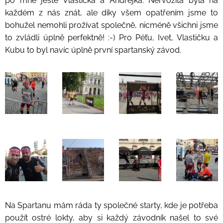
po mně ještě Vlastička a Andrejka. Nervozita byla na
každém z nás znát, ale díky všem opatřením jsme to
bohužel nemohli prožívat společně, nicméně všichni jsme
to zvládli úplně perfektně! :-) Pro Péťu, Ivet, Vlastičku a
Kubu to byl navíc úplně první spartanský závod.
Na Spartanu mám ráda ty společné starty, kde je potřeba
použít ostré lokty, aby si každý závodník našel to své