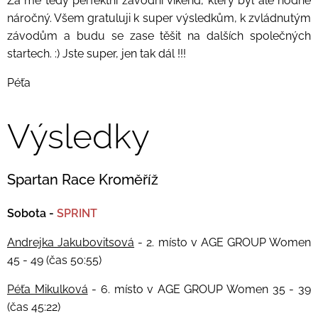
Za mě tedy perfektní závodní víkend, který byl ale hodně
náročný. Všem gratuluji k super výsledkům, k zvládnutým
závodům a budu se zase těšit na dalších společných
startech. :) Jste super, jen tak dál !!!
Péťa
Výsledky
Spartan Race Kroměříž
Sobota -
SPRINT
Andrejka Jakubovitsová
- 2. místo v AGE GROUP Women
45 - 49 (čas 50:55)
Péťa Mikulková
- 6. místo v AGE GROUP Women 35 - 39
(čas 45:22)