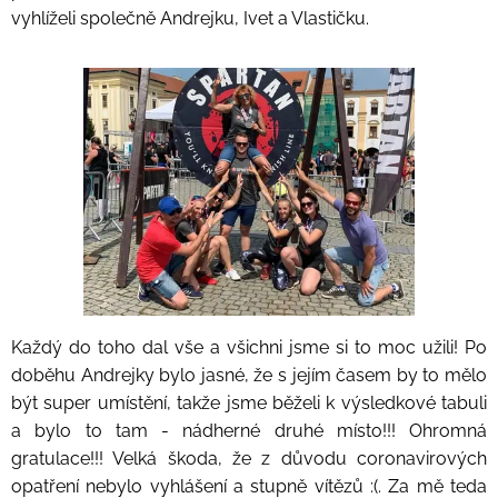
vyhlíželi společně Andrejku, Ivet a Vlastičku.
Každý do toho dal vše a všichni jsme si to moc užili! Po
doběhu Andrejky bylo jasné, že s jejím časem by to mělo
být super umístění, takže jsme běželi k výsledkové tabuli
a bylo to tam - nádherné druhé místo!!! Ohromná
gratulace!!! Velká škoda, že z důvodu coronavirových
opatření nebylo vyhlášení a stupně vítězů :(. Za mě teda