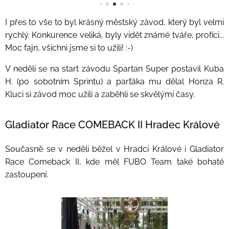
I přes to vše to byl krásný městský závod, který byl velmi
rychlý. Konkurence veliká, byly vidět známé tváře, profíci...
Moc fajn, všichni jsme si to užili! :-)
V neděli se na start závodu Spartan Super postavil Kuba
H. (po sobotním Sprintu) a parťáka mu dělal Honza R.
Kluci si závod moc užili a zaběhli se skvělými časy.
Gladiator Race COMEBACK II Hradec Králové
Současně se v neděli běžel v Hradci Králové i Gladiator
Race Comeback II, kde měl FUBO Team také bohaté
zastoupení.