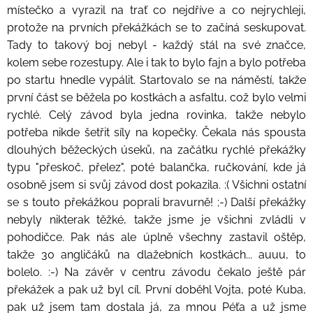
místečko a vyrazil na trať co nejdříve a co nejrychleji,
protože na prvních překážkách se to začíná seskupovat.
Tady to takový boj nebyl - každý stál na své značce,
kolem sebe rozestupy. Ale i tak to bylo fajn a bylo potřeba
po startu hnedle vypálit. Startovalo se na náměstí, takže
první část se běžela po kostkách a asfaltu, což bylo velmi
rychlé. Celý závod byla jedna rovinka, takže nebylo
potřeba nikde šetřit síly na kopečky. Čekala nás spousta
dlouhých běžeckých úseků, na začátku rychlé překážky
typu "přeskoč, přelez", poté balančka, ručkování, kde já
osobně jsem si svůj závod dost pokazila. :( Všichni ostatní
se s touto překážkou poprali bravurně! ;-) Další překážky
nebyly nikterak těžké, takže jsme je všichni zvládli v
pohodičce. Pak nás ale úplně všechny zastavil oštěp,
takže 30 angličáků na dlažebních kostkách... auuu, to
bolelo. :-) Na závěr v centru závodu čekalo ještě pár
překážek a pak už byl cíl. První doběhl Vojta, poté Kuba,
pak už jsem tam dostala já, za mnou Péťa a už jsme