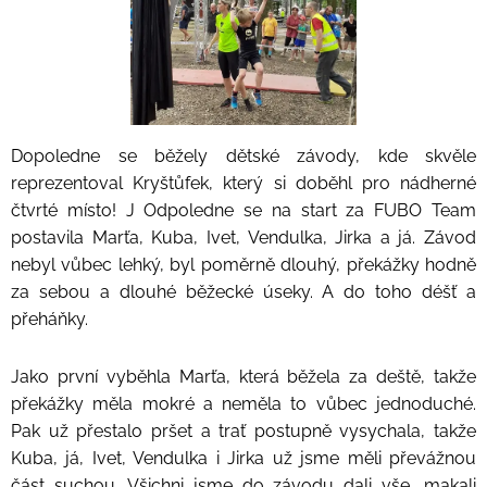
Dopoledne se běžely dětské závody, kde skvěle
reprezentoval Kryštůfek, který si doběhl pro nádherné
čtvrté místo! J Odpoledne se na start za FUBO Team
postavila Marťa, Kuba, Ivet, Vendulka, Jirka a já. Závod
nebyl vůbec lehký, byl poměrně dlouhý, překážky hodně
za sebou a dlouhé běžecké úseky. A do toho déšť a
přeháňky.
Jako první vyběhla Marťa, která běžela za deště, takže
překážky měla mokré a neměla to vůbec jednoduché.
Pak už přestalo pršet a trať postupně vysychala, takže
Kuba, já, Ivet, Vendulka i Jirka už jsme měli převážnou
část suchou. Všichni jsme do závodu dali vše, makali