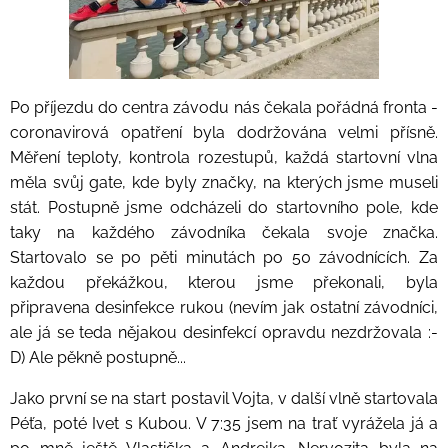
Po příjezdu do centra závodu nás čekala pořádná fronta -
coronavirová opatření byla dodržována velmi přísně.
Měření teploty, kontrola rozestupů, každá startovní vlna
měla svůj gate, kde byly značky, na kterých jsme museli
stát. Postupně jsme odcházeli do startovního pole, kde
taky na každého závodníka čekala svoje značka.
Startovalo se po pěti minutách po 50 závodnících. Za
každou překážkou, kterou jsme překonali, byla
připravena desinfekce rukou (nevím jak ostatní závodníci,
ale já se teda nějakou desinfekcí opravdu nezdržovala :-
D) Ale pěkně postupně...
Jako první se na start postavil Vojta, v další vlně startovala
Péťa, poté Ivet s Kubou. V 7:35 jsem na trať vyrážela já a