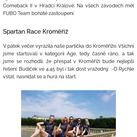
Comeback II v Hradci Králové. Na všech závodech měl
FUBO Team bohaté zastoupení.
Spartan Race Kroměříž
V pátek večer vyrazila naše partička do Kroměříže. Všichni
jsme startovali v kategorii Age, tedy časně ráno, a tak
jsme se rozhodli, že přespat v Kroměříži bude nejlepší
řešení. Budíček ve 4:45 byl i tak dost vražedný. :-D Rychle
vstát, nasnídat se a hurá na start.