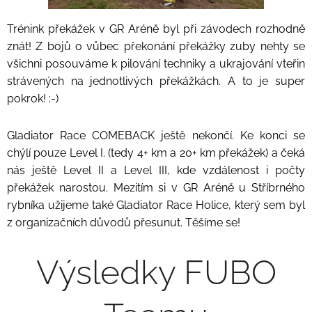
Trénink překážek v GR Aréně byl při závodech rozhodně
znát! Z bojů o vůbec překonání překážky zuby nehty se
všichni posouváme k pilování techniky a ukrajování vteřin
strávených na jednotlivých překážkách. A to je super
pokrok! :-)
Gladiator Race COMEBACK ještě nekončí. Ke konci se
chýlí pouze Level I. (tedy 4+ km a 20+ km překážek) a čeká
nás ještě Level II a Level III, kde vzdálenost i počty
překážek narostou. Mezitím si v GR Aréně u Stříbrného
rybníka užijeme také Gladiator Race Holice, který sem byl
z organizačních důvodů přesunut. Těšíme se!
Výsledky FUBO