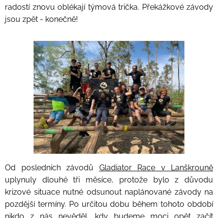
radostí znovu oblékají týmová trička. Překážkové závody
jsou zpět - konečně!
Od posledních závodů
Gladiator Race v Lanškrouně
uplynuly dlouhé tři měsíce, protože bylo z důvodu
krizové situace nutné odsunout naplánované závody na
pozdější termíny. Po určitou dobu během tohoto období
nikdo z nás nevěděl, kdy budeme moci opět začít