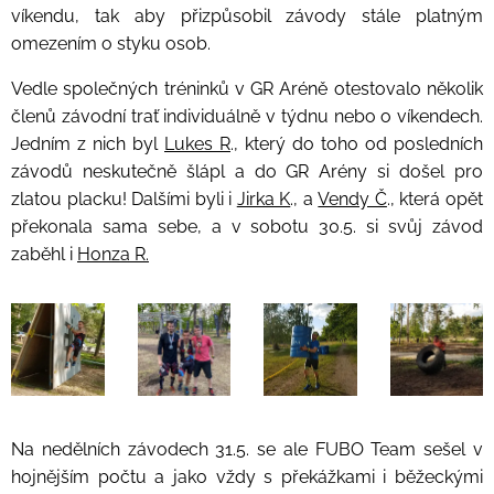
víkendu, tak aby přizpůsobil závody stále platným
omezením o styku osob.
Vedle společných tréninků v GR Aréně otestovalo několik
členů závodní trať individuálně v týdnu nebo o víkendech.
Jedním z nich byl
Lukes R
., který do toho od posledních
závodů neskutečně šlápl a do GR Arény si došel pro
zlatou placku! Dalšími byli i
Jirka K
., a
Vendy Č
., která opět
překonala sama sebe, a v sobotu 30.5. si svůj závod
zaběhl i
Honza R.
Na nedělních závodech 31.5. se ale FUBO Team sešel v
hojnějším počtu a jako vždy s překážkami i běžeckými