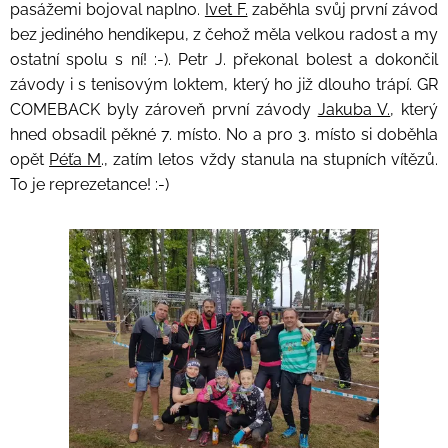
pasážemi bojoval naplno.
Ivet F.
zaběhla svůj první závod
bez jediného hendikepu, z čehož měla velkou radost a my
ostatní spolu s ní! :-). Petr J. překonal bolest a dokončil
závody i s tenisovým loktem, který ho již dlouho trápí. GR
COMEBACK byly zároveň první závody
Jakuba V.
, který
hned obsadil pěkné 7. místo. No a pro 3. místo si doběhla
opět
Péťa M
., zatím letos vždy stanula na stupních vítězů.
To je reprezetance! :-)